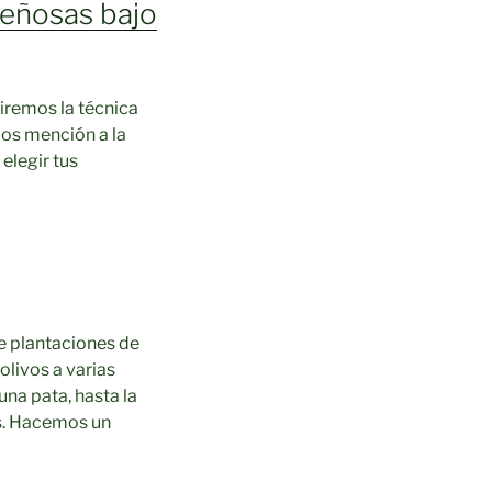
leñosas bajo
iremos la técnica
os mención a la
elegir tus
e plantaciones de
olivos a varias
una pata, hasta la
es. Hacemos un