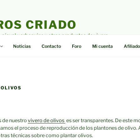
ROS CRIADO
o picual y arbequina y otros productos de vivero
Noticias
Contacto
Foro
Mi cuenta
Afiliado
 OLIVOS
s de nuestro
vivero de olivos
es ser transparentes. De este m
zamos el proceso de reproducción de los plantones de olivo.
ras técnicas sobre como plantar olivos.