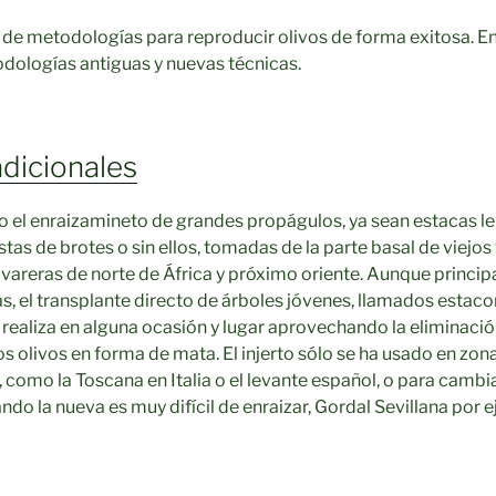
s de metodologías para reproducir olivos de forma exitosa. E
odologías antiguas y nuevas técnicas.
dicionales
o el enraizamineto de grandes propágulos, ya sean estacas l
stas de brotes o sin ellos, tomadas de la parte basal de viejos 
ivareras de norte de África y próximo oriente. Aunque princi
s, el transplante directo de árboles jóvenes, llamados estac
 realiza en alguna ocasión y lugar aprovechando la eliminaci
los olivos en forma de mata. El injerto sólo se ha usado en zon
a, como la Toscana en Italia o el levante español, o para camb
ndo la nueva es muy difícil de enraizar, Gordal Sevillana por 