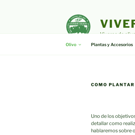
Saltar
al
contenido
VIVE
Viveros de oliv
Olivo
Plantas y Accesorios
COMO PLANTAR
Uno de los objetivo
detallar como reali
hablaremos sobre ot