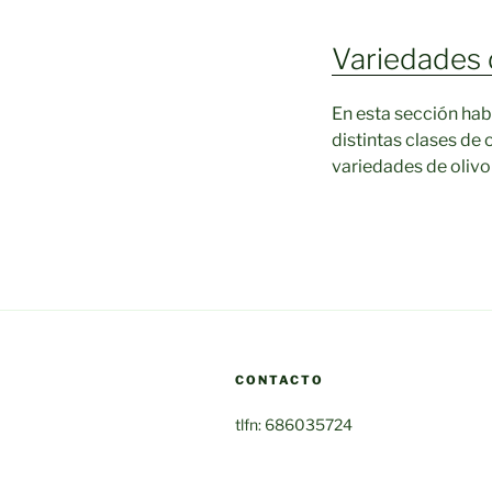
Variedades 
En esta sección habla
distintas clases de 
variedades de oliv
CONTACTO
tlfn: 686035724