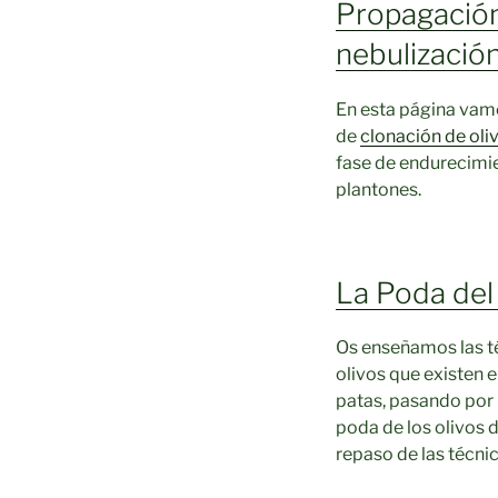
Propagación
nebulización
En esta página vamo
de
clonación de oli
fase de endurecimie
plantones.
La Poda del
Os enseñamos las té
olivos que existen e
patas, pasando por l
poda de los olivos 
repaso de las técnic