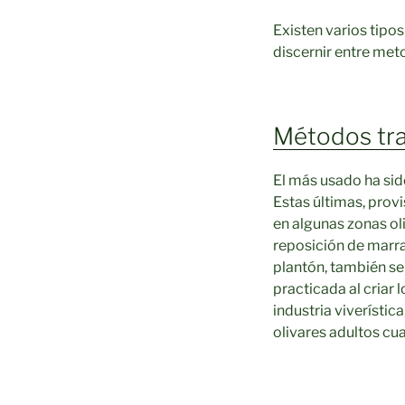
Existen varios tipo
discernir entre met
Métodos tra
El más usado ha sid
Estas últimas, provi
en algunas zonas ol
reposición de marra
plantón, también se
practicada al criar 
industria viverístic
olivares adultos cua