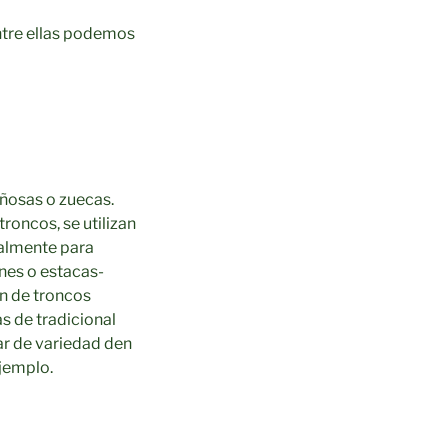
ntre ellas podemos
eñosas o zuecas.
troncos, se utilizan
palmente para
ones o estacas-
ón de troncos
as de tradicional
iar de variedad den
ejemplo.