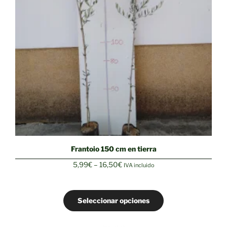
Frantoio 150 cm en tierra
Rango
5,99
€
–
16,50
€
IVA incluido
de
precios:
desde
Seleccionar opciones
5,99€
hasta