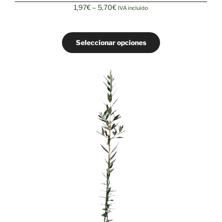
Rango
1,97
€
–
5,70
€
IVA incluido
de
precios:
desde
Seleccionar opciones
1,97€
hasta
5,70€