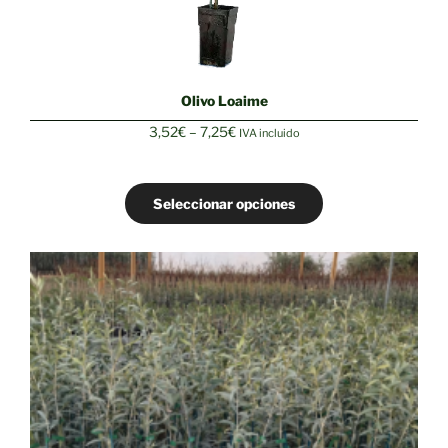
Olivo Loaime
Rango
3,52
€
–
7,25
€
IVA incluido
de
precios:
desde
Seleccionar opciones
3,52€
hasta
7,25€