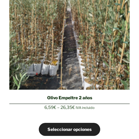
Olivo Empeltre 2 años
Rango
6,59
€
–
26,35
€
IVA incluido
de
precios:
desde
Seleccionar opciones
6,59€