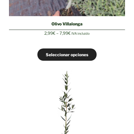
Olivo Villalonga
Rango
2,99
€
–
7,99
€
IVA incluido
de
precios:
desde
Seleccionar opciones
2,99€
hasta
7,99€