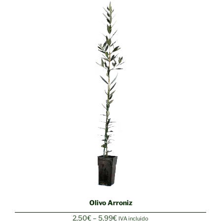
16,50€
Olivo Arroniz
Rango
2,50
€
–
5,99
€
IVA incluido