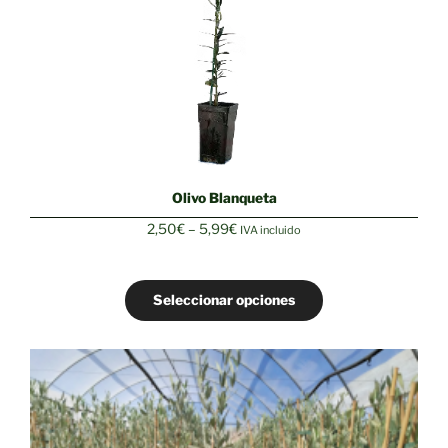
Olivo Blanqueta
Rango
2,50
€
–
5,99
€
IVA incluido
de
precios:
desde
Seleccionar opciones
2,50€
hasta
5,99€