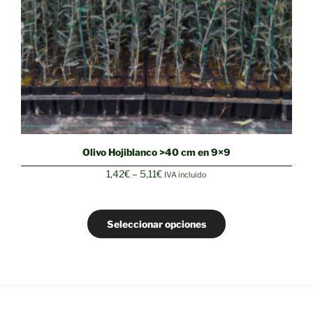
Olivo Hojiblanco >40 cm en 9×9
Rango
1,42
€
–
5,11
€
IVA incluido
de
precios:
desde
Seleccionar opciones
1,42€
hasta
5,11€