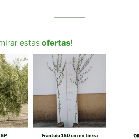
 mirar estas
ofertas
!
-15P
Frantoio 150 cm en tierra
Ol