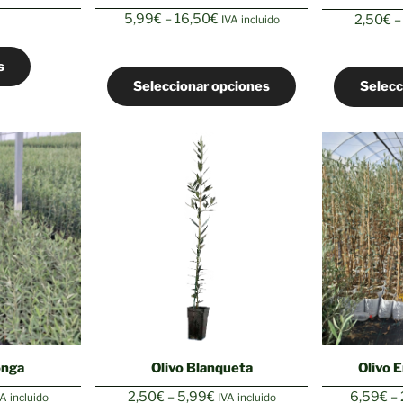
Rango
5,99
€
–
16,50
€
2,50
€
–
IVA incluido
de
precios:
s
desde
Seleccionar opciones
Selecc
5,99€
hasta
16,50€
onga
Olivo 
Olivo Blanqueta
ango
Rango
6,59
€
–
2,50
€
–
5,99
€
A incluido
IVA incluido