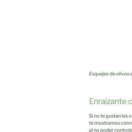
Esquejes de olivos 
Enraizante 
Si no te gustan las
te mostramos como 
al no poder control