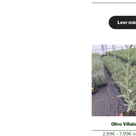
Leer má
Olivo Villal
R
2,99
€
–
7,99
€
IV