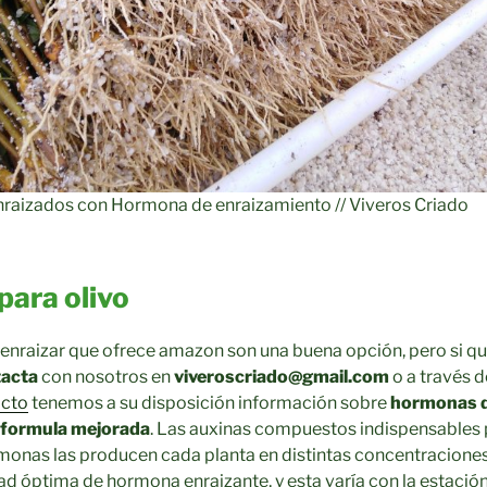
enraizados con Hormona de enraizamiento // Viveros Criado
para olivo
nraizar que ofrece amazon son una buena opción, pero si qu
acta
con nosotros en
viveroscriado@gmail.com
o a través d
acto
tenemos a su disposición información sobre
hormonas d
formula mejorada
. Las auxinas compuestos indispensables 
rmonas las producen cada planta en distintas concentracione
ad óptima de hormona enraizante, y esta varía con la estaci