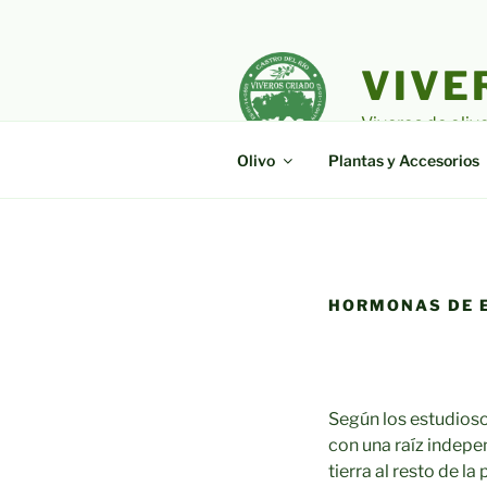
Saltar
al
contenido
VIVE
Viveros de oliv
Olivo
Plantas y Accesorios
HORMONAS DE 
Según los estudioso
con una raíz indepe
tierra al resto de l