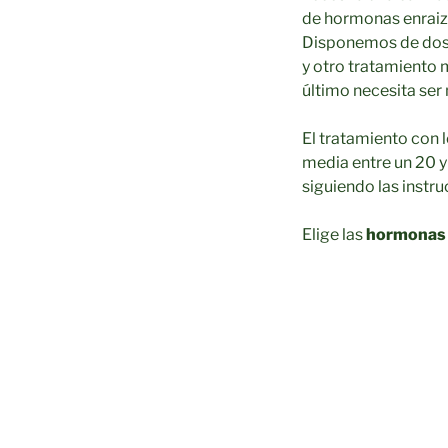
de hormonas enraiza
Disponemos de dosis
y otro tratamiento 
último necesita ser
El tratamiento con l
media entre un 20 y
siguiendo las instr
Elige las
hormonas e