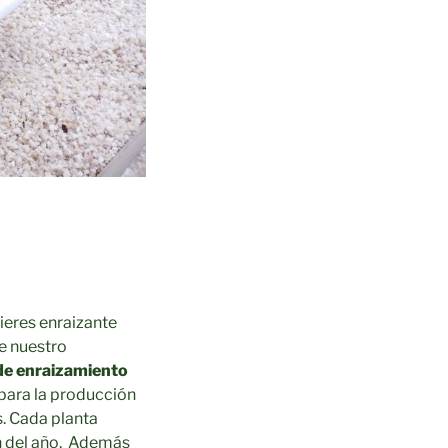
ieres enraizante
e nuestro
e enraizamiento
para la producción
s. Cada planta
ón del año. Además