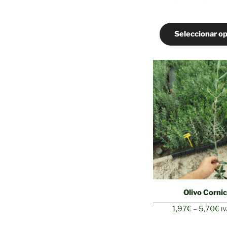
d
pr
d
Seleccionar o
2
h
7
Olivo Corni
R
1,97
€
–
5,70
€
IV
d