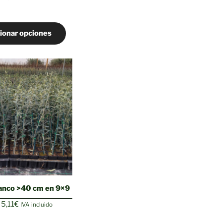
de
precios:
desde
ionar opciones
6,59€
hasta
26,35€
lanco >40 cm en 9×9
Rango
5,11
€
IVA incluido
de