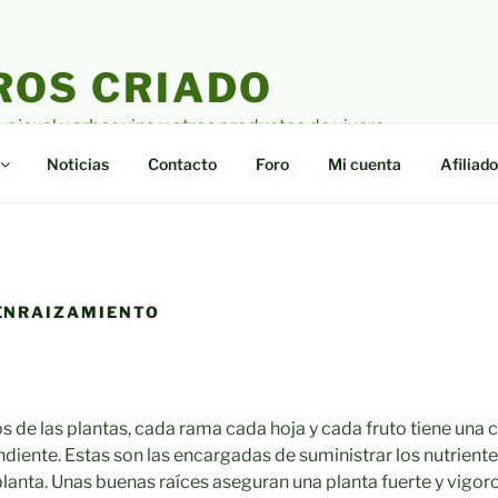
ROS CRIADO
o picual y arbequina y otros productos de vivero
Noticias
Contacto
Foro
Mi cuenta
Afiliado
ENRAIZAMIENTO
s de las plantas, cada rama cada hoja y cada fruto tiene una 
ndiente. Estas son las encargadas de suministrar los nutriente
a planta. Unas buenas raíces aseguran una planta fuerte y vig