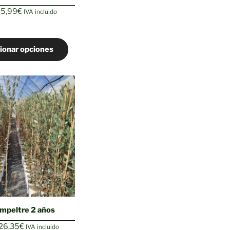
Rango
5,99
€
IVA incluido
de
precios:
desde
ionar opciones
2,50€
hasta
5,99€
Empeltre 2 años
Rango
26,35
€
IVA incluido