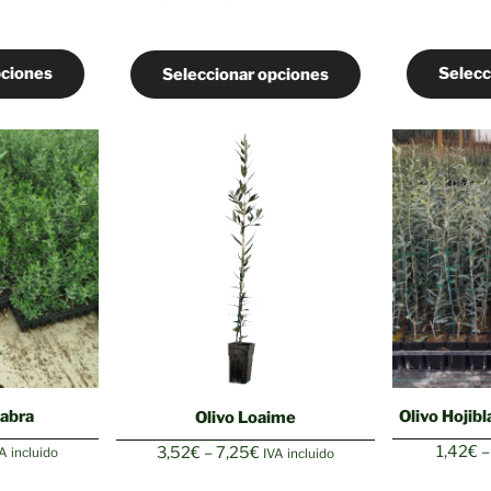
e
de
ecios:
precios:
esde
desde
pciones
Selecc
Seleccionar opciones
,99€
2,50€
asta
hasta
,99€
5,99€
cabra
Olivo Hojib
Olivo Loaime
ango
Rango
1,42
€
–
3,52
€
–
7,25
€
A incluido
IVA incluido
e
de