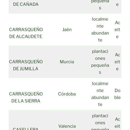
pequeña
DE CAÑADA
e
s
localme
Ac
nte
CARRASQUEÑO
Jaén
eit
abundan
DE ALCAUDETE
e
te
plantaci
Ac
ones
CARRASQUEÑO
Murcia
eit
pequeña
DE JUMILLA
e
s
localme
nte
Do
CARRASQUEÑO
Córdoba
abundan
ble
DE LA SIERRA
te
plantaci
Ac
ones
Valencia
eit
CASELLERA
pequeña