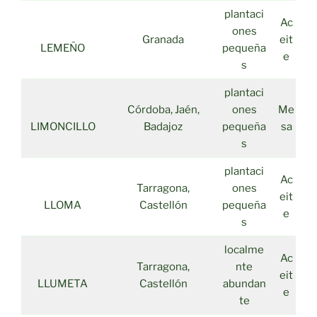
plantaci
Ac
ones
Granada
eit
LEMEÑO
pequeña
e
s
plantaci
Córdoba, Jaén,
ones
Me
LIMONCILLO
Badajoz
pequeña
sa
s
plantaci
Ac
Tarragona,
ones
eit
LLOMA
Castellón
pequeña
e
s
localme
Ac
Tarragona,
nte
eit
LLUMETA
Castellón
abundan
e
te