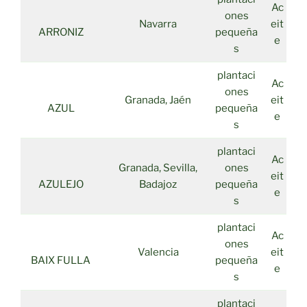
Ac
ones
Navarra
eit
ARRONIZ
pequeña
e
s
plantaci
Ac
ones
Granada, Jaén
eit
AZUL
pequeña
e
s
plantaci
Ac
Granada, Sevilla,
ones
eit
AZULEJO
Badajoz
pequeña
e
s
plantaci
Ac
ones
Valencia
eit
BAIX FULLA
pequeña
e
s
plantaci