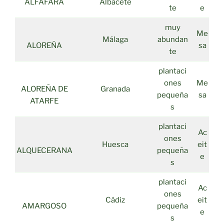
ALFAFARA
Albacete
te
e
muy
Me
Málaga
abundan
ALOREÑA
sa
te
plantaci
ones
Me
ALOREÑA DE
Granada
pequeña
sa
ATARFE
s
plantaci
Ac
ones
Huesca
eit
ALQUECERANA
pequeña
e
s
plantaci
Ac
ones
Cádiz
eit
AMARGOSO
pequeña
e
s