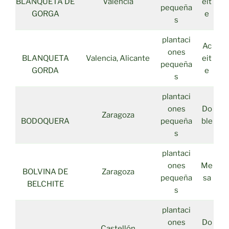
BLANQUETA DE
Valencia
eit
pequeña
GORGA
e
s
plantaci
Ac
ones
BLANQUETA
Valencia, Alicante
eit
pequeña
GORDA
e
s
plantaci
ones
Do
Zaragoza
BODOQUERA
pequeña
ble
s
plantaci
ones
Me
BOLVINA DE
Zaragoza
pequeña
sa
BELCHITE
s
plantaci
ones
Do
Castellón