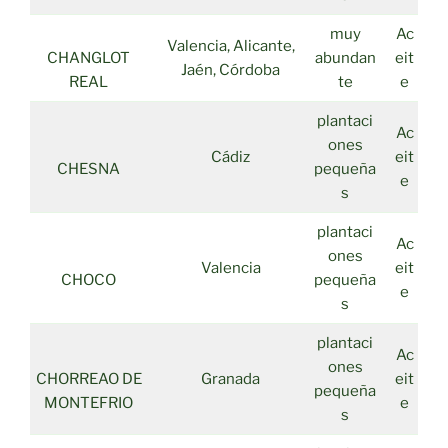
muy
Ac
Valencia, Alicante,
CHANGLOT
abundan
eit
Jaén, Córdoba
REAL
te
e
plantaci
Ac
ones
Cádiz
eit
CHESNA
pequeña
e
s
plantaci
Ac
ones
Valencia
eit
CHOCO
pequeña
e
s
plantaci
Ac
ones
CHORREAO DE
Granada
eit
pequeña
MONTEFRIO
e
s