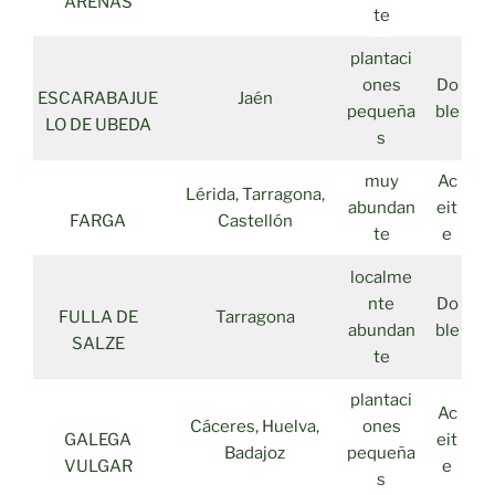
ARENAS
te
plantaci
ones
Do
ESCARABAJUE
Jaén
pequeña
ble
LO DE UBEDA
s
muy
Ac
Lérida, Tarragona,
abundan
eit
FARGA
Castellón
te
e
localme
nte
Do
FULLA DE
Tarragona
abundan
ble
SALZE
te
plantaci
Ac
Cáceres, Huelva,
ones
GALEGA
eit
Badajoz
pequeña
VULGAR
e
s