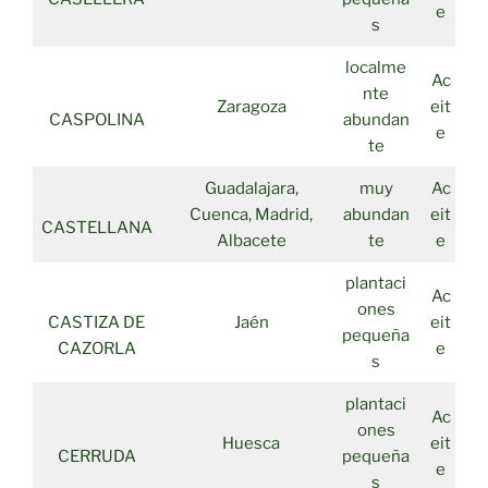
e
s
localme
Ac
nte
Zaragoza
eit
CASPOLINA
abundan
e
te
Guadalajara,
muy
Ac
Cuenca, Madrid,
abundan
eit
CASTELLANA
Albacete
te
e
plantaci
Ac
ones
CASTIZA DE
Jaén
eit
pequeña
CAZORLA
e
s
plantaci
Ac
ones
Huesca
eit
CERRUDA
pequeña
e
s