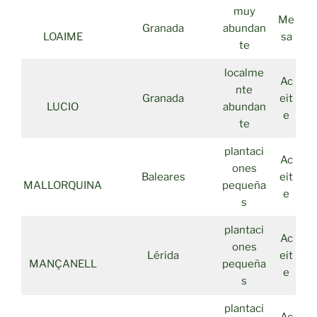
muy
Me
Granada
abundan
LOAIME
sa
te
localme
Ac
nte
Granada
eit
LUCIO
abundan
e
te
plantaci
Ac
ones
Baleares
eit
MALLORQUINA
pequeña
e
s
plantaci
Ac
ones
Lérida
eit
MANÇANELL
pequeña
e
s
plantaci