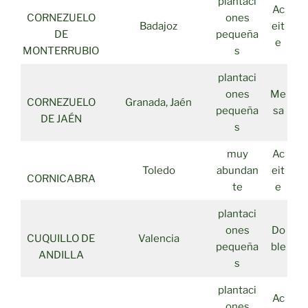
plantaci
Ac
CORNEZUELO
ones
Badajoz
eit
DE
pequeña
e
MONTERRUBIO
s
plantaci
ones
Me
CORNEZUELO
Granada, Jaén
pequeña
sa
DE JAÉN
s
muy
Ac
Toledo
abundan
eit
CORNICABRA
te
e
plantaci
ones
Do
CUQUILLO DE
Valencia
pequeña
ble
ANDILLA
s
plantaci
Ac
ones