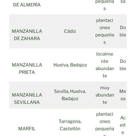
pequeña
sa
DE ALMERÍA
s
plantaci
ones
Do
MANZANILLA
Cádiz
pequeña
ble
DE ZAHARA
s
localme
nte
Do
MANZANILLA
Huelva, Badajoz
abundan
ble
PRIETA
te
muy
Sevilla, Huelva,
Me
MANZANILLA
abundan
Badajoz
sa
SEVILLANA
te
plantaci
Ac
Tarragona,
ones
eit
MARFIL
Castellón
pequeña
e