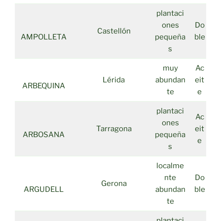
plantaci
ones
Do
Castellón
AMPOLLETA
pequeña
ble
s
muy
Ac
Lérida
abundan
eit
ARBEQUINA
te
e
plantaci
Ac
ones
Tarragona
eit
ARBOSANA
pequeña
e
s
localme
nte
Do
Gerona
ARGUDELL
abundan
ble
te
plantaci