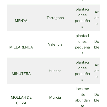
s
plantaci
Ac
ones
Tarragona
eit
MENYA
pequeña
e
s
plantaci
ones
Do
Valencia
MILLARENCA
pequeña
ble
s
plantaci
Ac
ones
Huesca
eit
MINUTERA
pequeña
e
s
localme
nte
Do
MOLLAR DE
Murcia
abundan
ble
CIEZA
te