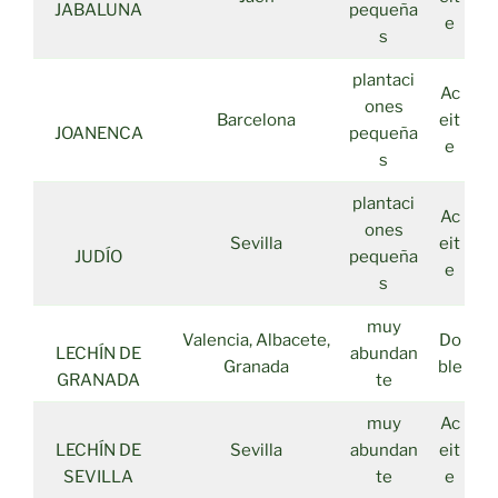
JABALUNA
pequeña
e
s
plantaci
Ac
ones
Barcelona
eit
JOANENCA
pequeña
e
s
plantaci
Ac
ones
Sevilla
eit
JUDÍO
pequeña
e
s
muy
Valencia, Albacete,
Do
LECHÍN DE
abundan
Granada
ble
GRANADA
te
muy
Ac
LECHÍN DE
Sevilla
abundan
eit
SEVILLA
te
e