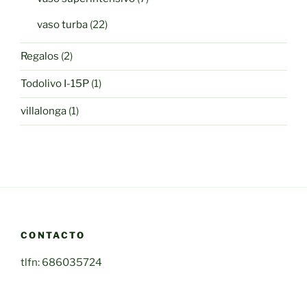
productos
22
vaso turba
22
productos
2
Regalos
2
productos
1
Todolivo I-15P
1
producto
1
villalonga
1
producto
CONTACTO
tlfn: 686035724