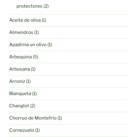
productos
2
protectores
2
productos
1
Aceite de oliva
1
producto
1
Almendros
1
producto
1
Apadrina un olivo
1
producto
5
Arbequina
5
productos
1
Arbosana
1
producto
1
Arroniz
1
producto
1
Blanqueta
1
producto
2
Changlot
2
productos
1
Chorruo de Montefrio
1
producto
1
Cornezuelo
1