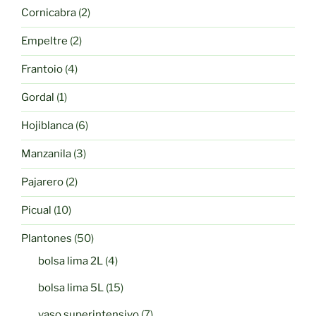
producto
2
Cornicabra
2
productos
2
Empeltre
2
productos
4
Frantoio
4
productos
1
Gordal
1
producto
6
Hojiblanca
6
productos
3
Manzanila
3
productos
2
Pajarero
2
productos
10
Picual
10
productos
50
Plantones
50
productos
4
bolsa lima 2L
4
productos
15
bolsa lima 5L
15
productos
7
vaso superintensivo
7