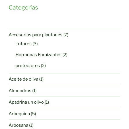
Categorías
7
Accesorios para plantones
7
productos
3
Tutores
3
productos
2
Hormonas Enraizantes
2
productos
2
protectores
2
productos
1
Aceite de oliva
1
producto
1
Almendros
1
producto
1
Apadrina un olivo
1
producto
5
Arbequina
5
productos
1
Arbosana
1