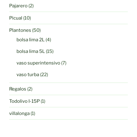
productos
2
Pajarero
2
productos
10
Picual
10
productos
50
Plantones
50
productos
4
bolsa lima 2L
4
productos
15
bolsa lima 5L
15
productos
7
vaso superintensivo
7
productos
22
vaso turba
22
productos
2
Regalos
2
productos
1
Todolivo I-15P
1
producto
1
villalonga
1
producto