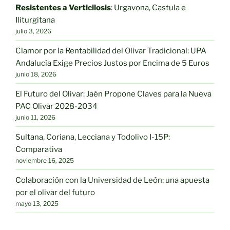
elegir
Resistentes a Verticilosis
: Urgavona, Castula e
en
Iliturgitana
la
julio 3, 2026
página
Clamor por la Rentabilidad del Olivar Tradicional: UPA
de
Andalucía Exige Precios Justos por Encima de 5 Euros
producto
junio 18, 2026
El Futuro del Olivar: Jaén Propone Claves para la Nueva
PAC Olivar 2028-2034
junio 11, 2026
Sultana, Coriana, Lecciana y Todolivo I-15P:
Comparativa
noviembre 16, 2025
Colaboración con la Universidad de León: una apuesta
por el olivar del futuro
mayo 13, 2025