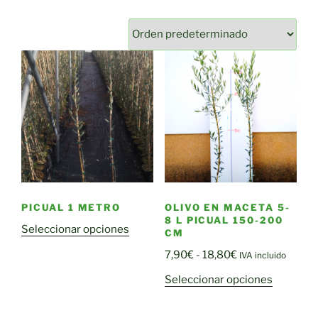
PICUAL 1 METRO
OLIVO EN MACETA 5-
8 L PICUAL 150-200
Seleccionar opciones
CM
Rango
7,90
€
-
18,80
€
IVA incluido
de
Este
Seleccionar opciones
precios:
producto
desde
tiene