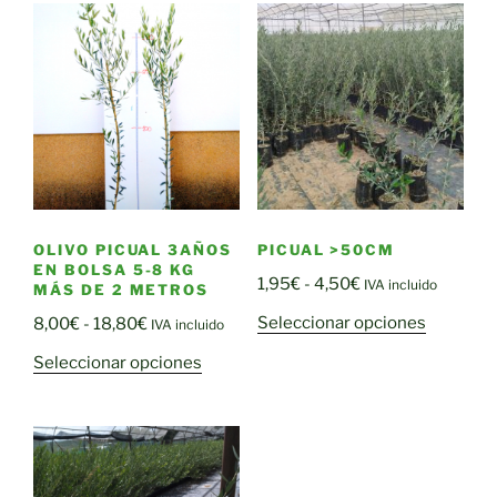
7,90€
múltiple
hasta
variantes
18,80€
Las
opciones
se
pueden
elegir
en
la
OLIVO PICUAL 3AÑOS
PICUAL >50CM
página
EN BOLSA 5-8 KG
Rango
1,95
€
-
4,50
€
de
IVA incluido
MÁS DE 2 METROS
de
producto
Este
Rango
Seleccionar opciones
8,00
€
-
18,80
€
IVA incluido
precios:
producto
de
Este
desde
Seleccionar opciones
tiene
precios:
producto
1,95€
múltiple
desde
tiene
hasta
variantes
8,00€
múltiples
4,50€
Las
hasta
variantes.
opciones
18,80€
Las