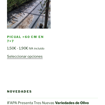
se
opciones
pueden
se
elegir
pueden
en
elegir
la
en
página
la
de
PICUAL >60 CM EN
página
7×7
producto
de
Rango
1,50
€
-
1,90
€
IVA incluido
producto
de
Este
Seleccionar opciones
precios:
producto
desde
tiene
1,50€
múltiples
hasta
variantes.
1,90€
Las
opciones
NOVEDADES
se
pueden
IFAPA Presenta Tres Nuevas
Variedades de Olivo