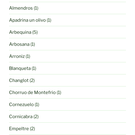
producto
1
Almendros
1
producto
1
Apadrina un olivo
1
producto
5
Arbequina
5
productos
1
Arbosana
1
producto
1
Arroniz
1
producto
1
Blanqueta
1
producto
2
Changlot
2
productos
1
Chorruo de Montefrio
1
producto
1
Cornezuelo
1
producto
2
Cornicabra
2
productos
2
Empeltre
2