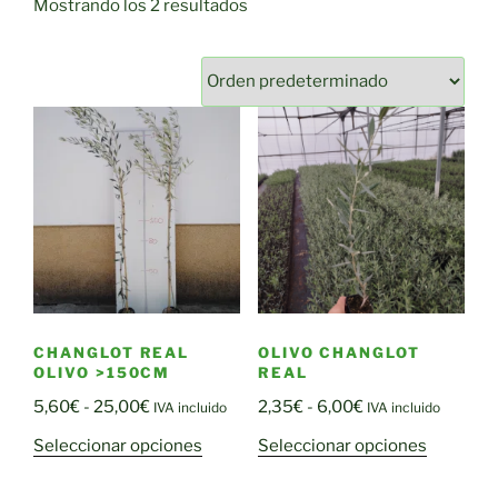
Mostrando los 2 resultados
CHANGLOT REAL
OLIVO CHANGLOT
OLIVO >150CM
REAL
Rango
Rango
5,60
€
-
25,00
€
2,35
€
-
6,00
€
IVA incluido
IVA incluido
de
de
Este
Este
Seleccionar opciones
Seleccionar opciones
precios:
precios:
producto
producto
desde
desde