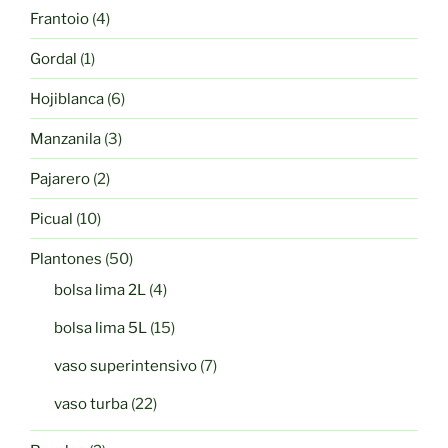
productos
4
Frantoio
4
productos
1
Gordal
1
producto
6
Hojiblanca
6
productos
3
Manzanila
3
productos
2
Pajarero
2
productos
10
Picual
10
productos
50
Plantones
50
productos
4
bolsa lima 2L
4
productos
15
bolsa lima 5L
15
productos
7
vaso superintensivo
7
productos
22
vaso turba
22
productos