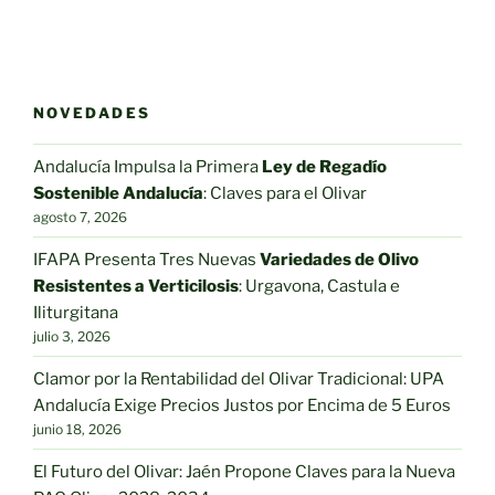
tiene
tiene
5,60€
2,35€
múltiples
múltiple
hasta
hasta
variantes.
variantes
25,00€
6,00€
Las
Las
opciones
opciones
NOVEDADES
se
se
pueden
pueden
Andalucía Impulsa la Primera
Ley de Regadío
elegir
elegir
Sostenible Andalucía
: Claves para el Olivar
en
en
agosto 7, 2026
la
la
IFAPA Presenta Tres Nuevas
Variedades de Olivo
página
página
Resistentes a Verticilosis
: Urgavona, Castula e
de
de
Iliturgitana
producto
producto
julio 3, 2026
Clamor por la Rentabilidad del Olivar Tradicional: UPA
Andalucía Exige Precios Justos por Encima de 5 Euros
junio 18, 2026
El Futuro del Olivar: Jaén Propone Claves para la Nueva