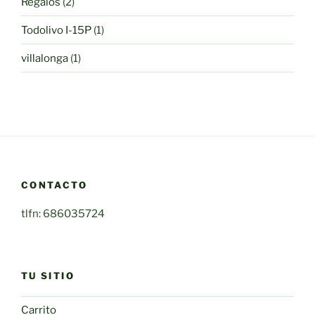
2
Regalos
2
productos
1
Todolivo I-15P
1
producto
1
villalonga
1
producto
CONTACTO
tlfn: 686035724
TU SITIO
Carrito