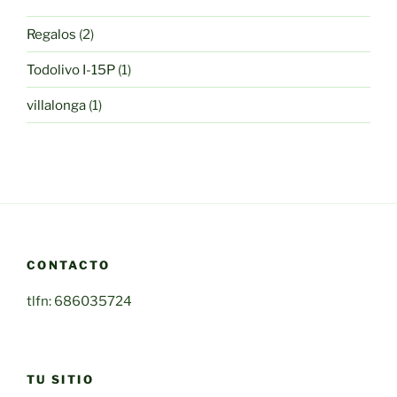
productos
2
Regalos
2
productos
1
Todolivo I-15P
1
producto
1
villalonga
1
producto
CONTACTO
tlfn: 686035724
TU SITIO