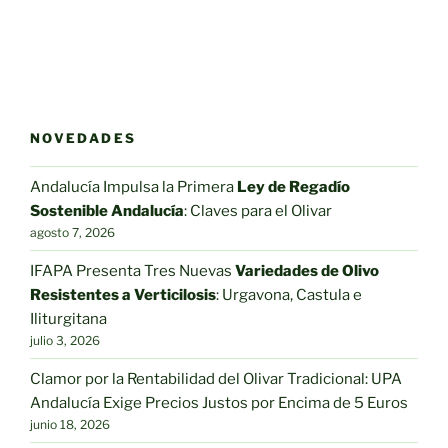
precios:
producto
desde
tiene
1,46€
múltiples
hasta
variantes.
3,38€
Las
opciones
NOVEDADES
se
pueden
Andalucía Impulsa la Primera
Ley de Regadío
elegir
Sostenible Andalucía
: Claves para el Olivar
en
agosto 7, 2026
la
IFAPA Presenta Tres Nuevas
Variedades de Olivo
página
Resistentes a Verticilosis
: Urgavona, Castula e
de
Iliturgitana
producto
julio 3, 2026
Clamor por la Rentabilidad del Olivar Tradicional: UPA
Andalucía Exige Precios Justos por Encima de 5 Euros
junio 18, 2026