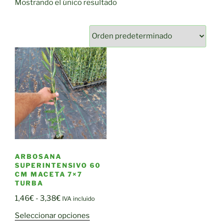
Mostrando el único resultado
ARBOSANA
SUPERINTENSIVO 60
CM MACETA 7×7
TURBA
Rango
1,46
€
-
3,38
€
IVA incluido
de
Este
Seleccionar opciones