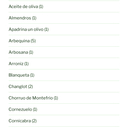
1
Aceite de oliva
1
producto
1
Almendros
1
producto
1
Apadrina un olivo
1
producto
5
Arbequina
5
productos
1
Arbosana
1
producto
1
Arroniz
1
producto
1
Blanqueta
1
producto
2
Changlot
2
productos
1
Chorruo de Montefrio
1
producto
1
Cornezuelo
1
producto
2
Cornicabra
2
productos