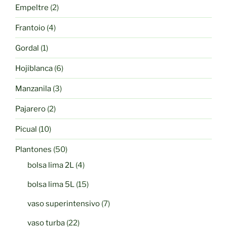
2
Empeltre
2
productos
4
Frantoio
4
productos
1
Gordal
1
producto
6
Hojiblanca
6
productos
3
Manzanila
3
productos
2
Pajarero
2
productos
10
Picual
10
productos
50
Plantones
50
productos
4
bolsa lima 2L
4
productos
15
bolsa lima 5L
15
productos
7
vaso superintensivo
7
productos
22
vaso turba
22