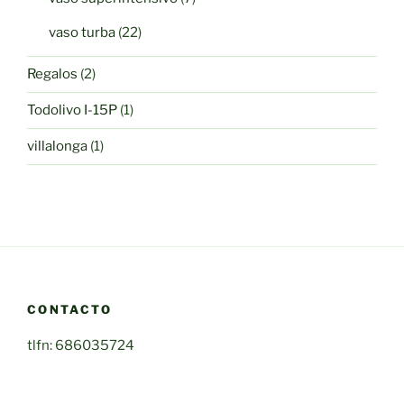
productos
22
vaso turba
22
productos
2
Regalos
2
productos
1
Todolivo I-15P
1
producto
1
villalonga
1
producto
CONTACTO
tlfn: 686035724