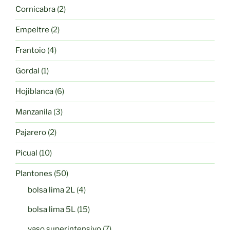
producto
2
Cornicabra
2
productos
2
Empeltre
2
productos
4
Frantoio
4
productos
1
Gordal
1
producto
6
Hojiblanca
6
productos
3
Manzanila
3
productos
2
Pajarero
2
productos
10
Picual
10
productos
50
Plantones
50
productos
4
bolsa lima 2L
4
productos
15
bolsa lima 5L
15
productos
7
vaso superintensivo
7