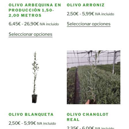
la
la
OLIVO ARBEQUINA EN
OLIVO ARRONIZ
página
página
PRODUCCIÓN 1,50-
Rango
2,50
€
-
5,99
€
de
de
IVA incluido
2,00 METROS
de
producto
producto
Este
Rango
Seleccionar opciones
6,45
€
-
26,90
€
IVA incluido
precios:
producto
de
Este
Seleccionar opciones
desde
tiene
precios:
producto
2,50€
múltiple
desde
tiene
hasta
variantes
6,45€
múltiples
5,99€
Las
hasta
variantes.
opciones
26,90€
Las
se
opciones
pueden
se
elegir
pueden
en
elegir
la
en
página
la
de
OLIVO CHANGLOT
OLIVO BLANQUETA
página
REAL
producto
Rango
2,50
€
-
5,99
€
de
IVA incluido
Rango
2,35
€
-
6,00
€
IVA incluido