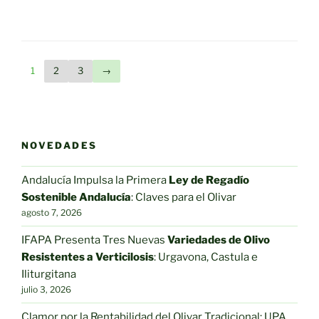
múltiples
6,59€
hasta
múltiple
variantes.
hasta
5,70€
variantes
Las
26,35€
Las
opciones
opciones
se
1
2
3
→
se
pueden
pueden
elegir
elegir
en
en
la
NOVEDADES
la
página
página
de
Andalucía Impulsa la Primera
Ley de Regadío
de
producto
Sostenible Andalucía
: Claves para el Olivar
producto
agosto 7, 2026
IFAPA Presenta Tres Nuevas
Variedades de Olivo
Resistentes a Verticilosis
: Urgavona, Castula e
Iliturgitana
julio 3, 2026
Clamor por la Rentabilidad del Olivar Tradicional: UPA