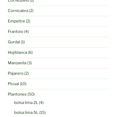
1
Cornezuelo
1
producto
2
Cornicabra
2
productos
2
Empeltre
2
productos
4
Frantoio
4
productos
1
Gordal
1
producto
6
Hojiblanca
6
productos
3
Manzanila
3
productos
2
Pajarero
2
productos
10
Picual
10
productos
50
Plantones
50
productos
4
bolsa lima 2L
4
productos
15
bolsa lima 5L
15