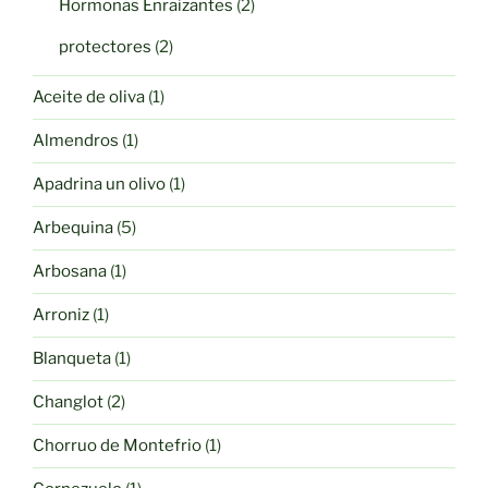
2
Hormonas Enraizantes
2
productos
2
protectores
2
productos
1
Aceite de oliva
1
producto
1
Almendros
1
producto
1
Apadrina un olivo
1
producto
5
Arbequina
5
productos
1
Arbosana
1
producto
1
Arroniz
1
producto
1
Blanqueta
1
producto
2
Changlot
2
productos
1
Chorruo de Montefrio
1
producto