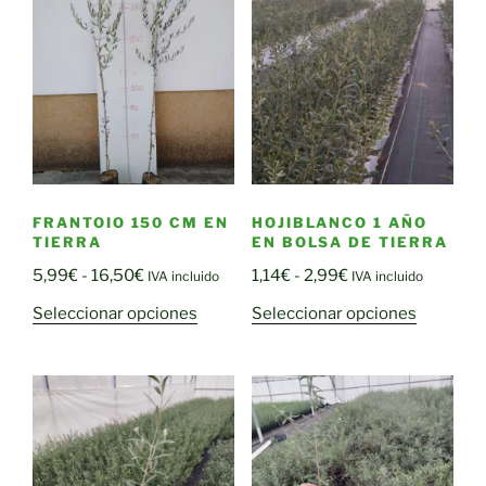
hasta
hasta
variantes.
variantes
25,00€
24,85€
Las
Las
opciones
opciones
se
se
pueden
pueden
elegir
elegir
en
en
la
la
FRANTOIO 150 CM EN
HOJIBLANCO 1 AÑO
página
página
TIERRA
EN BOLSA DE TIERRA
de
de
Rango
Rango
5,99
€
-
16,50
€
1,14
€
-
2,99
€
IVA incluido
IVA incluido
producto
producto
de
de
Este
Este
Seleccionar opciones
Seleccionar opciones
precios:
precios:
producto
producto
desde
desde
tiene
tiene
5,99€
1,14€
múltiples
múltiple
hasta
hasta
variantes.
variantes
16,50€
2,99€
Las
Las
opciones
opciones