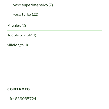
productos
7
vaso superintensivo
7
productos
22
vaso turba
22
productos
2
Regalos
2
productos
1
Todolivo I-15P
1
producto
1
villalonga
1
producto
CONTACTO
tlfn: 686035724