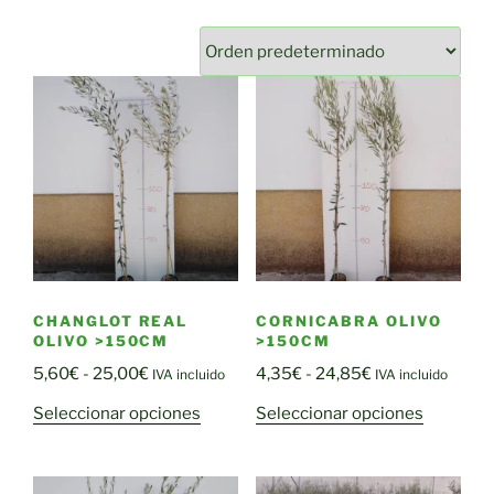
CHANGLOT REAL
CORNICABRA OLIVO
OLIVO >150CM
>150CM
Rango
Rango
5,60
€
-
25,00
€
4,35
€
-
24,85
€
IVA incluido
IVA incluido
de
de
Este
Este
Seleccionar opciones
Seleccionar opciones
precios:
precios:
producto
producto
desde
desde
tiene
tiene
5,60€
4,35€
múltiples
múltiple