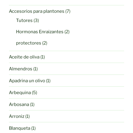
7
Accesorios para plantones
7
productos
3
Tutores
3
productos
2
Hormonas Enraizantes
2
productos
2
protectores
2
productos
1
Aceite de oliva
1
producto
1
Almendros
1
producto
1
Apadrina un olivo
1
producto
5
Arbequina
5
productos
1
Arbosana
1
producto
1
Arroniz
1
producto
1
Blanqueta
1