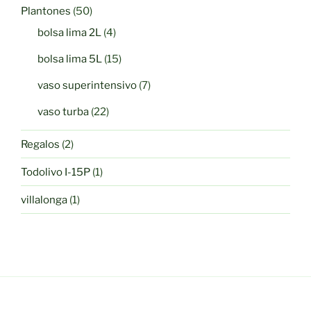
50
Plantones
50
productos
4
bolsa lima 2L
4
productos
15
bolsa lima 5L
15
productos
7
vaso superintensivo
7
productos
22
vaso turba
22
productos
2
Regalos
2
productos
1
Todolivo I-15P
1
producto
1
villalonga
1
producto