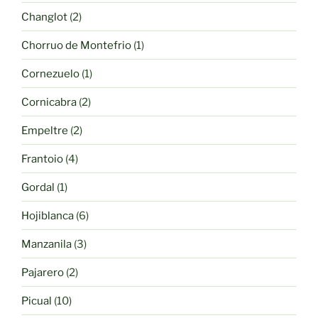
producto
2
Changlot
2
productos
1
Chorruo de Montefrio
1
producto
1
Cornezuelo
1
producto
2
Cornicabra
2
productos
2
Empeltre
2
productos
4
Frantoio
4
productos
1
Gordal
1
producto
6
Hojiblanca
6
productos
3
Manzanila
3
productos
2
Pajarero
2
productos
10
Picual
10
productos