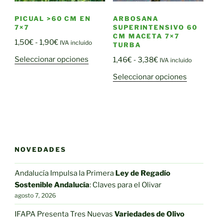
página
la
de
PICUAL >60 CM EN
ARBOSANA
página
7×7
SUPERINTENSIVO 60
producto
de
CM MACETA 7×7
Rango
1,50
€
-
1,90
€
IVA incluido
TURBA
producto
de
Este
Rango
Seleccionar opciones
1,46
€
-
3,38
€
IVA incluido
precios:
producto
de
Este
desde
Seleccionar opciones
tiene
precios:
producto
1,50€
múltiples
desde
tiene
hasta
variantes.
1,46€
múltiple
1,90€
Las
hasta
variantes
opciones
3,38€
Las
se
opciones
NOVEDADES
pueden
se
elegir
pueden
Andalucía Impulsa la Primera
Ley de Regadío
en
elegir
Sostenible Andalucía
: Claves para el Olivar
la
en
agosto 7, 2026
página
la
de
IFAPA Presenta Tres Nuevas
Variedades de Olivo
página