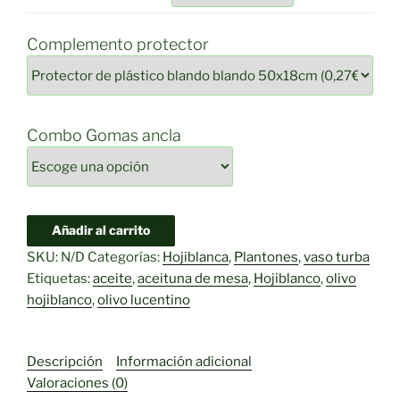
Complemento protector
Combo Gomas ancla
Olivo
Añadir al carrito
Hojiblanco
SKU:
N/D
Categorías:
Hojiblanca
,
Plantones
,
vaso turba
>70
Etiquetas:
aceite
,
aceituna de mesa
,
Hojiblanco
,
olivo
cm
hojiblanco
,
olivo lucentino
en
9x9
cantidad
Descripción
Información adicional
Valoraciones (0)