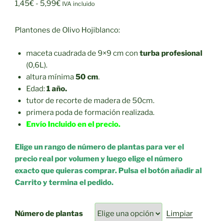
Rango
1,45
€
-
5,99
€
IVA incluido
de
precios:
Plantones de Olivo Hojiblanco:
desde
1,45€
maceta cuadrada de 9×9 cm con
turba profesional
hasta
(0,6L).
5,99€
altura mínima
50 cm
.
Edad:
1 año.
tutor de recorte de madera de 50cm.
primera poda de formación realizada.
Envío Incluido en el precio.
Elige un rango de número de plantas para ver el
precio real por volumen y luego elige el número
exacto que quieras comprar. Pulsa el botón añadir al
Carrito y termina el pedido.
Número de plantas
Limpiar