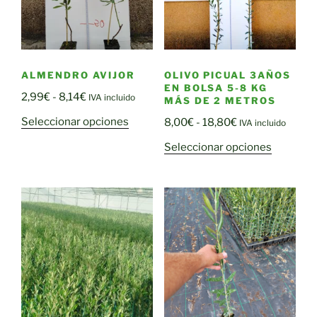
ALMENDRO AVIJOR
OLIVO PICUAL 3AÑOS
EN BOLSA 5-8 KG
Rango
2,99
€
-
8,14
€
IVA incluido
MÁS DE 2 METROS
de
Este
Rango
Seleccionar opciones
8,00
€
-
18,80
€
IVA incluido
precios:
producto
de
Este
desde
Seleccionar opciones
tiene
precios:
producto
2,99€
múltiples
desde
tiene
hasta
variantes.
8,00€
múltiple
8,14€
Las
hasta
variantes
opciones
18,80€
Las
se
opciones
pueden
se
elegir
pueden
en
elegir
la
en