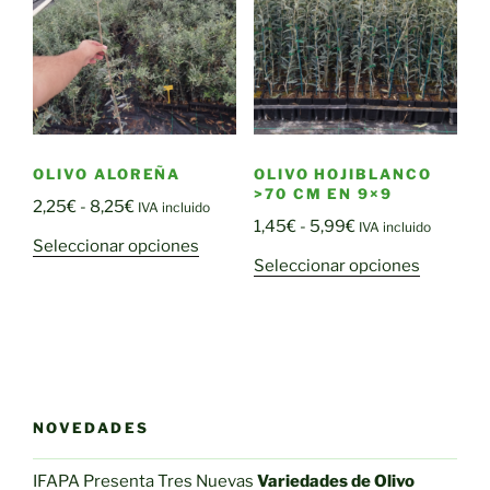
pueden
opciones
elegir
se
en
pueden
la
elegir
página
en
de
la
OLIVO ALOREÑA
OLIVO HOJIBLANCO
producto
página
>70 CM EN 9×9
Rango
2,25
€
-
8,25
€
de
IVA incluido
Rango
1,45
€
-
5,99
€
IVA incluido
de
producto
Este
Seleccionar opciones
de
precios:
Este
Seleccionar opciones
producto
precios:
desde
producto
tiene
desde
2,25€
tiene
múltiples
1,45€
hasta
múltiple
variantes.
hasta
8,25€
variantes
Las
5,99€
Las
opciones
opciones
se
NOVEDADES
se
pueden
pueden
elegir
IFAPA Presenta Tres Nuevas
Variedades de Olivo