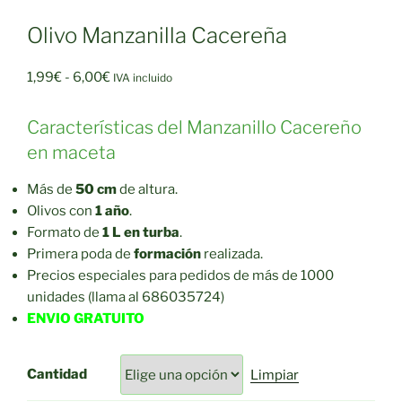
Olivo Manzanilla Cacereña
Rango
1,99
€
-
6,00
€
IVA incluido
de
precios:
Características del Manzanillo Cacereño
desde
en maceta
1,99€
hasta
Más de
50 cm
de altura.
6,00€
Olivos con
1 año
.
Formato de
1 L en turba
.
Primera poda de
formación
realizada.
Precios especiales para pedidos de más de 1000
unidades (llama al 686035724)
ENVIO GRATUITO
Cantidad
Limpiar