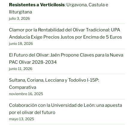
elegir
en
Resistentes a Verticilosis
: Urgavona, Castula e
en
la
Iliturgitana
la
julio 3, 2026
página
página
de
Clamor por la Rentabilidad del Olivar Tradicional: UPA
de
producto
Andalucía Exige Precios Justos por Encima de 5 Euros
producto
junio 18, 2026
El Futuro del Olivar: Jaén Propone Claves para la Nueva
PAC Olivar 2028-2034
junio 11, 2026
Sultana, Coriana, Lecciana y Todolivo I-15P:
Comparativa
noviembre 16, 2025
Colaboración con la Universidad de León: una apuesta
por el olivar del futuro
mayo 13, 2025