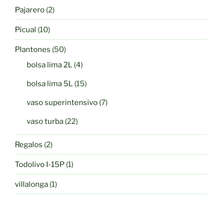
productos
2
Pajarero
2
productos
10
Picual
10
productos
50
Plantones
50
productos
4
bolsa lima 2L
4
productos
15
bolsa lima 5L
15
productos
7
vaso superintensivo
7
productos
22
vaso turba
22
productos
2
Regalos
2
productos
1
Todolivo I-15P
1
producto
1
villalonga
1
producto