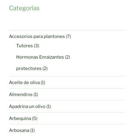
Categorías
7
Accesorios para plantones
7
productos
3
Tutores
3
productos
2
Hormonas Enraizantes
2
productos
2
protectores
2
productos
1
Aceite de oliva
1
producto
1
Almendros
1
producto
1
Apadrina un olivo
1
producto
5
Arbequina
5
productos
1
Arbosana
1