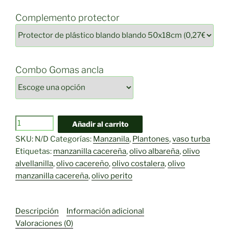
Complemento protector
Combo Gomas ancla
Olivo
Añadir al carrito
Manzanilla
SKU:
N/D
Categorías:
Manzanila
,
Plantones
,
vaso turba
Cacereña
Etiquetas:
manzanilla cacereña
,
olivo albareña
,
olivo
cantidad
alvellanilla
,
olivo cacereño
,
olivo costalera
,
olivo
manzanilla cacereña
,
olivo perito
Descripción
Información adicional
Valoraciones (0)