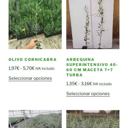
OLIVO CORNICABRA
ARBEQUINA
SUPERINTENSIVO 40-
Rango
1,97
€
-
5,70
€
IVA incluido
60 CM MACETA 7×7
de
TURBA
Este
Seleccionar opciones
precios:
Rango
1,35
€
-
3,16
€
IVA incluido
producto
desde
de
tiene
Este
Seleccionar opciones
1,97€
precios:
múltiples
producto
hasta
desde
variantes.
tiene
5,70€
1,35€
Las
múltiple
hasta
opciones
variantes
3,16€
se
Las