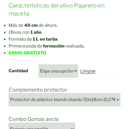
precios:
Características del olivo Pajarero en
desde
maceta
1,37€
hasta
Más de
40 cm
de altura.
5,10€
Olivos con
1 año
.
Formato de
1 L en turba
.
Primera poda de
formación
realizada.
ENVIO GRATUITO
Cantidad
Limpiar
Complemento protector
Combo Gomas ancla