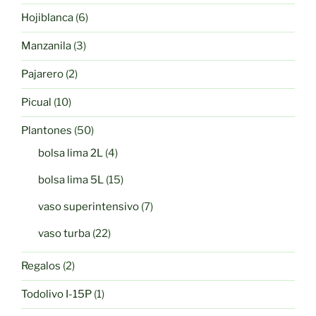
producto
6
Hojiblanca
6
productos
3
Manzanila
3
productos
2
Pajarero
2
productos
10
Picual
10
productos
50
Plantones
50
productos
4
bolsa lima 2L
4
productos
15
bolsa lima 5L
15
productos
7
vaso superintensivo
7
productos
22
vaso turba
22
productos
2
Regalos
2
productos
1
Todolivo I-15P
1
producto