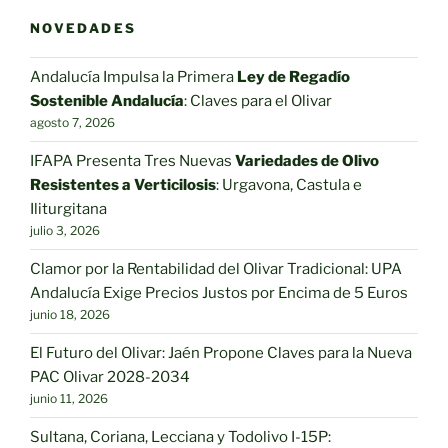
opciones
opciones
se
NOVEDADES
se
pueden
pueden
elegir
Andalucía Impulsa la Primera
Ley de Regadío
elegir
en
Sostenible Andalucía
: Claves para el Olivar
en
agosto 7, 2026
la
la
página
IFAPA Presenta Tres Nuevas
Variedades de Olivo
página
de
Resistentes a Verticilosis
: Urgavona, Castula e
de
producto
Iliturgitana
producto
julio 3, 2026
Clamor por la Rentabilidad del Olivar Tradicional: UPA
Andalucía Exige Precios Justos por Encima de 5 Euros
junio 18, 2026
El Futuro del Olivar: Jaén Propone Claves para la Nueva
PAC Olivar 2028-2034
junio 11, 2026
Sultana, Coriana, Lecciana y Todolivo I-15P: