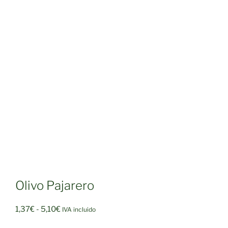
Olivo Pajarero
Rango
1,37
€
-
5,10
€
IVA incluido
de