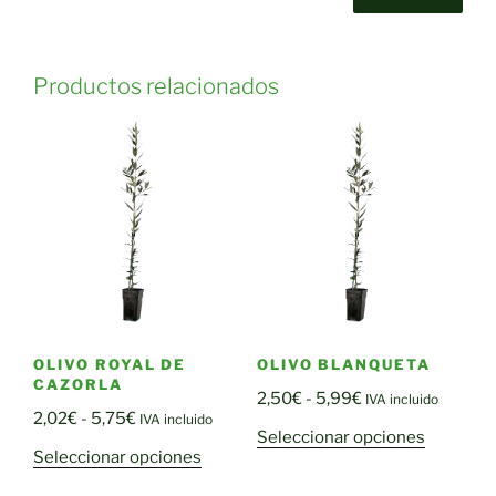
Productos relacionados
OLIVO ROYAL DE
OLIVO BLANQUETA
CAZORLA
Rango
2,50
€
-
5,99
€
IVA incluido
Rango
2,02
€
-
5,75
€
IVA incluido
de
Este
Seleccionar opciones
de
precios:
Este
Seleccionar opciones
producto
precios:
desde
producto
tiene