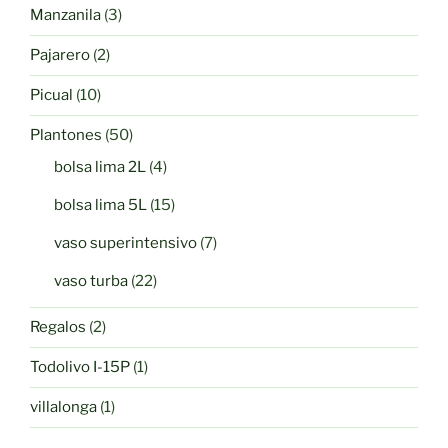
3
Manzanila
3
productos
2
Pajarero
2
productos
10
Picual
10
productos
50
Plantones
50
productos
4
bolsa lima 2L
4
productos
15
bolsa lima 5L
15
productos
7
vaso superintensivo
7
productos
22
vaso turba
22
productos
2
Regalos
2
productos
1
Todolivo I-15P
1
producto
1
villalonga
1
producto