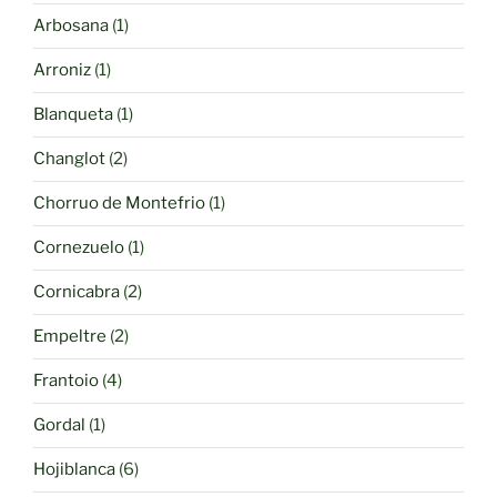
productos
1
Arbosana
1
producto
1
Arroniz
1
producto
1
Blanqueta
1
producto
2
Changlot
2
productos
1
Chorruo de Montefrio
1
producto
1
Cornezuelo
1
producto
2
Cornicabra
2
productos
2
Empeltre
2
productos
4
Frantoio
4
productos
1
Gordal
1
producto
6
Hojiblanca
6
productos