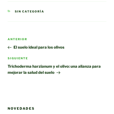
CATEGORÍAS
SIN CATEGORÍA
Navegación
Entrada
ANTERIOR
de
anterior:
El suelo ideal para los olivos
entradas
Siguiente
SIGUIENTE
entrada
Trichoderma harzianum y el olivo: una alianza para
mejorar la salud del suelo
NOVEDADES