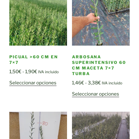
PICUAL >60 CM EN
ARBOSANA
7×7
SUPERINTENSIVO 60
CM MACETA 7×7
Rango
1,50
€
-
1,90
€
IVA incluido
TURBA
de
Este
Rango
Seleccionar opciones
1,46
€
-
3,38
€
IVA incluido
precios:
producto
de
Este
desde
Seleccionar opciones
tiene
precios:
producto
1,50€
múltiples
desde
tiene
hasta
variantes.
1,46€
múltiple
1,90€
Las
hasta
variantes
opciones
3,38€
Las
se
opciones