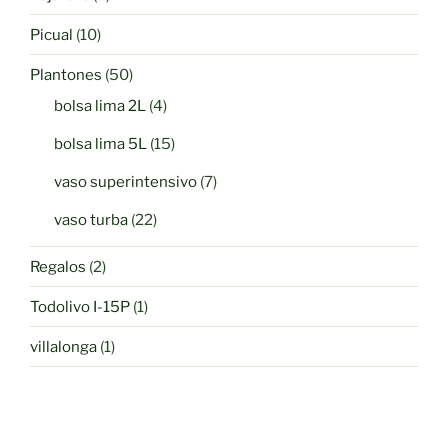
productos
10
Picual
10
productos
50
Plantones
50
productos
4
bolsa lima 2L
4
productos
15
bolsa lima 5L
15
productos
7
vaso superintensivo
7
productos
22
vaso turba
22
productos
2
Regalos
2
productos
1
Todolivo I-15P
1
producto
1
villalonga
1
producto