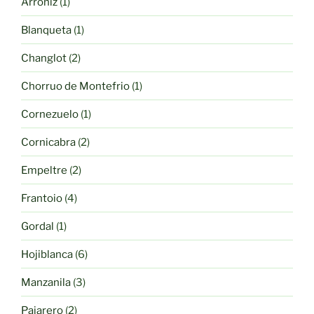
1
Arroniz
1
producto
1
Blanqueta
1
producto
2
Changlot
2
productos
1
Chorruo de Montefrio
1
producto
1
Cornezuelo
1
producto
2
Cornicabra
2
productos
2
Empeltre
2
productos
4
Frantoio
4
productos
1
Gordal
1
producto
6
Hojiblanca
6
productos
3
Manzanila
3
productos
2
Pajarero
2