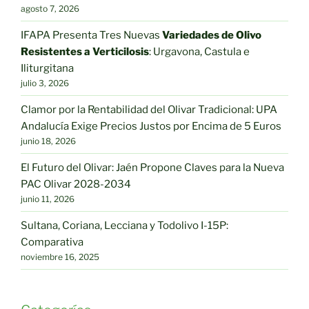
en
agosto 7, 2026
la
IFAPA Presenta Tres Nuevas
Variedades de Olivo
página
Resistentes a Verticilosis
: Urgavona, Castula e
de
Iliturgitana
producto
julio 3, 2026
Clamor por la Rentabilidad del Olivar Tradicional: UPA
Andalucía Exige Precios Justos por Encima de 5 Euros
junio 18, 2026
El Futuro del Olivar: Jaén Propone Claves para la Nueva
PAC Olivar 2028-2034
junio 11, 2026
Sultana, Coriana, Lecciana y Todolivo I-15P:
Comparativa
noviembre 16, 2025