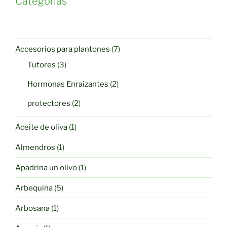
Categorías
7
Accesorios para plantones
7
productos
3
Tutores
3
productos
2
Hormonas Enraizantes
2
productos
2
protectores
2
productos
1
Aceite de oliva
1
producto
1
Almendros
1
producto
1
Apadrina un olivo
1
producto
5
Arbequina
5
productos
1
Arbosana
1
producto