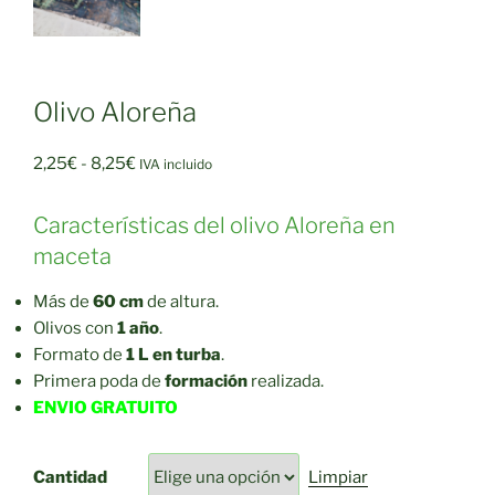
Olivo Aloreña
Rango
2,25
€
-
8,25
€
IVA incluido
de
precios:
Características del olivo Aloreña en
desde
maceta
2,25€
hasta
Más de
60 cm
de altura.
8,25€
Olivos con
1 año
.
Formato de
1 L en turba
.
Primera poda de
formación
realizada.
ENVIO GRATUITO
Cantidad
Limpiar