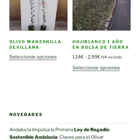
pueden
se
elegir
pueden
en
elegir
la
en
página
la
de
OLIVO MANZANILLA
HOJIBLANCO 1 AÑO
página
SEVILLANA
EN BOLSA DE TIERRA
producto
de
Rango
Seleccionar opciones
1,14
€
-
2,99
€
IVA incluido
producto
de
Este
Seleccionar opciones
precios:
producto
desde
tiene
1,14€
múltiple
hasta
variantes
2,99€
Las
opciones
NOVEDADES
se
pueden
Andalucía Impulsa la Primera
Ley de Regadío
elegir
Sostenible Andalucía
: Claves para el Olivar