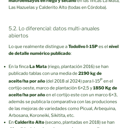
macroensayos en riego y secano
en las fincas La Mata,
Las Hazuelas y Calderito Alto (todas en Córdoba).
5.2. Lo diferencial: datos multi-anuales
abiertos
Lo que realmente distingue a
Todolivo I-15P
es el
nivel
de detalle numérico publicado
:
En la finca
La Mata
(riego, plantación 2016) se han
publicado tablas con una media de
2190 kg de
P
aceite/ha por año
(del 2018 al 2024) para I-15
en el
cortijo oeste, marco de plantación 6×2,5 y
1850 Kg de
aceite/ha por año
en el cortijo este con un marco 6×3,
además se publica la comparativa con las produciones
de las mejoras de variedades como Picual, Arbequina,
Arbosana, Koroneiki, Sikitita, etc.
En
Calderito Alto
(secano, plantadas en 2018) se han