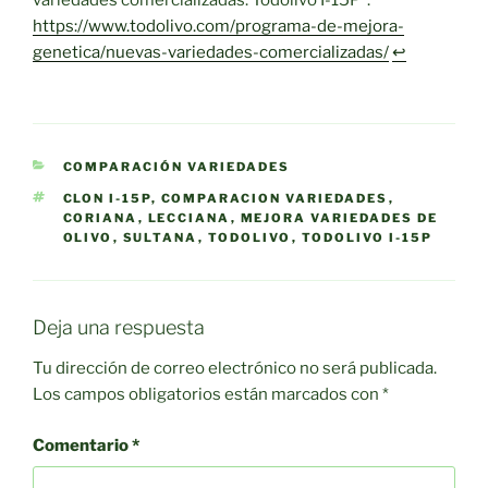
variedades comercializadas: Todolivo I-15P”.
https://www.todolivo.com/programa-de-mejora-
genetica/nuevas-variedades-comercializadas/
↩︎
CATEGORÍAS
COMPARACIÓN VARIEDADES
ETIQUETAS
CLON I-15P
,
COMPARACION VARIEDADES
,
CORIANA
,
LECCIANA
,
MEJORA VARIEDADES DE
OLIVO
,
SULTANA
,
TODOLIVO
,
TODOLIVO I-15P
Deja una respuesta
Tu dirección de correo electrónico no será publicada.
Los campos obligatorios están marcados con
*
Comentario
*