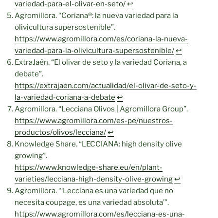
variedad-para-el-olivar-en-seto/
↩︎
Agromillora. “Coriana®: la nueva variedad para la
olivicultura supersostenible”.
https://www.agromillora.com/es/coriana-la-nueva-
variedad-para-la-olivicultura-supersostenible/
↩︎
ExtraJaén. “El olivar de seto y la variedad Coriana, a
debate”.
https://extrajaen.com/actualidad/el-olivar-de-seto-y-
la-variedad-coriana-a-debate
↩︎
Agromillora. “Lecciana Olivos | Agromillora Group”.
https://www.agromillora.com/es-pe/nuestros-
productos/olivos/lecciana/
↩︎
Knowledge Share. “LECCIANA: high density olive
growing”.
https://www.knowledge-share.eu/en/plant-
varieties/lecciana-high-density-olive-growing
↩︎
Agromillora. “‘Lecciana es una variedad que no
necesita coupage, es una variedad absoluta’”.
https://www.agromillora.com/es/lecciana-es-una-