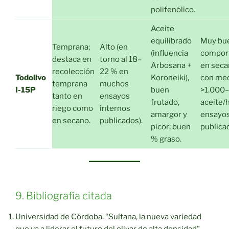
polifenólico.
Aceite
equilibrado
Muy bu
Temprana;
Alto (en
(influencia
compor
destaca en
torno al 18–
Arbosana +
en seca
recolección
22 % en
Todolivo
Koroneiki),
con me
temprana
muchos
I-15P
buen
>1.000–
tanto en
ensayos
frutado,
aceite/
riego como
internos
amargor y
ensayo
en secano.
publicados).
picor; buen
publica
% graso.
9. Bibliografía citada
Universidad de Córdoba. “Sultana, la nueva variedad