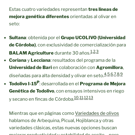
Estas cuatro variedades representan
tres líneas de
mejora genética diferentes
orientadas al olivar en
seto:
Sultana
: obtenida por el
Grupo UCOLIVO (Universidad
de Córdoba)
, con exclusividad de comercialización para
1
,
2
,
3
BALAM Agriculture
durante 30 años.
Coriana
y
Lecciana
: resultados del programa de la
Universidad de Bari
en colaboración con
Agromillora
,
4
,
5
,
6
,
7
,
8
,
9
diseñadas para alta densidad y olivar en seto.
P
Todolivo I-15
: desarrollada en el
Programa de Mejora
Genética de Todolivo
, con ensayos intensivos en riego
10
,
11
,
12
,
13
y secano en fincas de Córdoba.
Mientras que en páginas como
Variedades de olivos
hablamos de Arbequina, Picual, Hojiblanca y otras
variedades clásicas, estas nuevas opciones buscan
mejorar productividad y estabilidad de aceite… pero