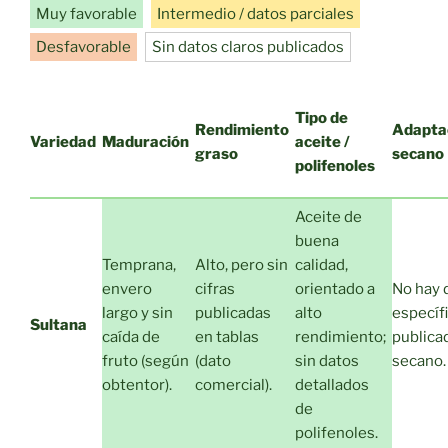
Muy favorable
Intermedio / datos parciales
Desfavorable
Sin datos claros publicados
Tipo de
Rendimiento
Adapta
Variedad
Maduración
aceite /
graso
secano
polifenoles
Aceite de
buena
Temprana,
Alto, pero sin
calidad,
envero
cifras
orientado a
No hay 
largo y sin
publicadas
alto
específ
Sultana
caída de
en tablas
rendimiento;
publica
fruto (según
(dato
sin datos
secano.
obtentor).
comercial).
detallados
de
polifenoles.