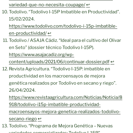
variedad-que-no-necesita-coupage/
↩︎
Todolivo. “Todolivo I-15P Imbatible en Productividad”.
15/02/2024.
https://www.todolivo.com/todolivo-i-15p-imbatible-
en-productividad/
↩︎
Todolivo / ASAJA Cádiz. “Ideal para el cultivo del Olivar
en Seto” (dossier técnico Todolivo I-15P).
https://www.asajacadiz.org/wp-
content/uploads/2021/06/continuar-dossier.pdf
↩︎
Revista Agricultura. “Todolivo I-15P: imbatible en
productividad en los macroensayos de mejora
genética realizados por Todolivo en secano y riego”.
26/04/2024.
https://www.revistaagricultura.com/Noticias/Noticia/8
918/todolivo-i15p-imbatible-productividad-
macroensayos-mejora-genetica-realizados-todolivo-
secano-riego
↩︎
Todolivo. “Programa de Mejora Genética – Nuevas