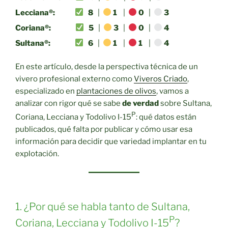
Lecciana®:
8
|
1
|
0
|
3
Coriana®:
5
|
3
|
0
|
4
Sultana®:
6
|
1
|
1
|
4
En este artículo, desde la perspectiva técnica de un
vivero profesional externo como
Viveros Criado
,
especializado en
plantaciones de olivos
, vamos a
analizar con rigor qué se sabe
de verdad
sobre Sultana,
P
Coriana, Lecciana y Todolivo I-15
: qué datos están
publicados, qué falta por publicar y cómo usar esa
información para decidir que variedad implantar en tu
explotación.
1. ¿Por qué se habla tanto de Sultana,
P
Coriana, Lecciana y Todolivo I-15
?