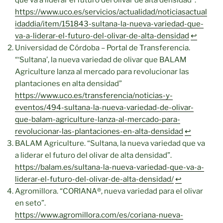
que va a liderar el futuro del olivar de alta densidad”.
https://www.uco.es/servicios/actualidad/noticiasactual
idaddia/item/151843-sultana-la-nueva-variedad-que-
va-a-liderar-el-futuro-del-olivar-de-alta-densidad
↩︎
Universidad de Córdoba – Portal de Transferencia.
“‘Sultana’, la nueva variedad de olivar que BALAM
Agriculture lanza al mercado para revolucionar las
plantaciones en alta densidad”
https://www.uco.es/transferencia/noticias-y-
eventos/494-sultana-la-nueva-variedad-de-olivar-
que-balam-agriculture-lanza-al-mercado-para-
revolucionar-las-plantaciones-en-alta-densidad
↩︎
BALAM Agriculture. “Sultana, la nueva variedad que va
a liderar el futuro del olivar de alta densidad”.
https://balam.es/sultana-la-nueva-variedad-que-va-a-
liderar-el-futuro-del-olivar-de-alta-densidad/
↩︎
Agromillora. “CORIANA®, nueva variedad para el olivar
en seto”.
https://www.agromillora.com/es/coriana-nueva-