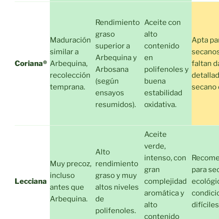
Rendimiento
Aceite con
graso
alto
Maduración
Apta pa
superior a
contenido
similar a
secanos
Arbequina y
en
Coriana®
Arbequina,
faltan d
Arbosana
polifenoles y
recolección
detalla
(según
buena
temprana.
secano 
ensayos
estabilidad
resumidos).
oxidativa.
Aceite
verde,
Alto
intenso, con
Recome
Muy precoz,
rendimiento
gran
para se
incluso
graso y muy
Lecciana
complejidad
ecológi
antes que
altos niveles
aromática y
condici
Arbequina.
de
alto
difíciles
polifenoles.
contenido